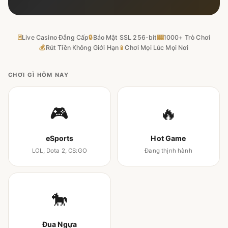
🃏
Live Casino Đẳng Cấp
🔒
Bảo Mật SSL 256-bit
🎰
1000+ Trò Chơi
💰
Rút Tiền Không Giới Hạn
📱
Chơi Mọi Lúc Mọi Nơi
CHƠI GÌ HÔM NAY
🎮
🔥
eSports
Hot Game
LOL, Dota 2, CS:GO
Đang thịnh hành
🐎
Đua Ngựa