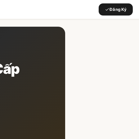
Đăng Ký
Cấp