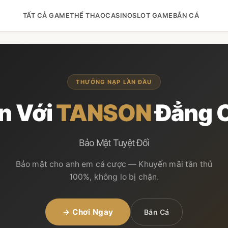
TẤT CẢ GAME
THỂ THAO
CASINO
SLOT GAME
BẮN CÁ
THƯỞNG NẠP LẦN ĐẦU
n Với
TANSON
Đẳng 
Bảo Mật Tuyệt Đối
Bảo mật cho anh em cá cược — Khuyến mãi tân thủ
100%, không lo bị chặn.
→ Chơi Ngay
Bắn Cá