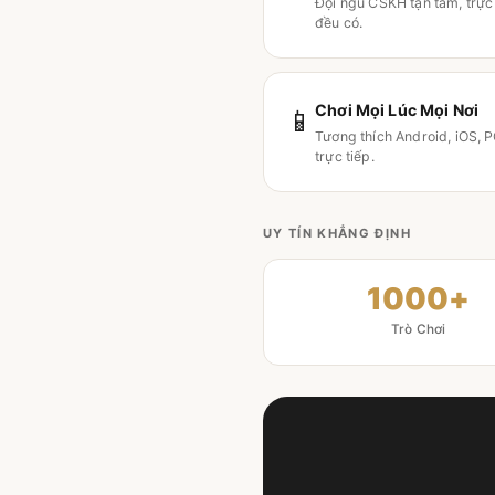
Đội ngũ CSKH tận tâm, trực 
đều có.
Chơi Mọi Lúc Mọi Nơi
📱
Tương thích Android, iOS, P
trực tiếp.
UY TÍN KHẲNG ĐỊNH
1000+
Trò Chơi