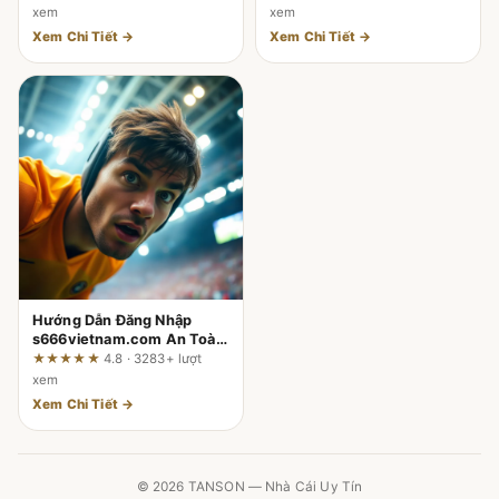
Tiền
lâu năm
xem
xem
Xem Chi Tiết →
Xem Chi Tiết →
Hướng Dẫn Đăng Nhập
s666vietnam.com An Toàn
Trên Điện Thoại
★★★★★
4.8 · 3283+ lượt
xem
Xem Chi Tiết →
© 2026 TANSON — Nhà Cái Uy Tín