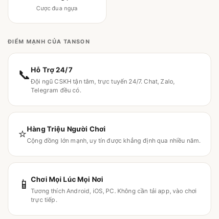
Cược đua ngựa
ĐIỂM MẠNH CỦA TANSON
Hỗ Trợ 24/7
📞
Đội ngũ CSKH tận tâm, trực tuyến 24/7. Chat, Zalo,
Telegram đều có.
Hàng Triệu Người Chơi
⭐
Cộng đồng lớn mạnh, uy tín được khẳng định qua nhiều năm.
Chơi Mọi Lúc Mọi Nơi
📱
Tương thích Android, iOS, PC. Không cần tải app, vào chơi
trực tiếp.