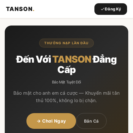
TANSON
.
Đăng Ký
THƯỞNG NẠP LẦN ĐẦU
Đến Với
TANSON
Đẳng
Cấp
Bảo Mật Tuyệt Đối
Bảo mật cho anh em cá cược — Khuyến mãi tân
thủ 100%, không lo bị chặn.
→ Chơi Ngay
Bắn Cá