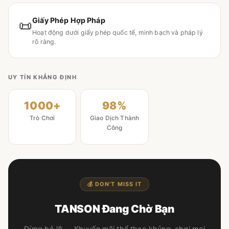
Giấy Phép Hợp Pháp
📜
Hoạt động dưới giấy phép quốc tế, minh bạch và pháp lý
rõ ràng.
UY TÍN KHẲNG ĐỊNH
1000+
98%
Trò Chơi
Giao Dịch Thành
Công
💰 DON'T MISS IT
TANSON Đang Chờ Bạn
Đừng bỏ lỡ — Khuyến mãi thể thao khủng, chơi mọi