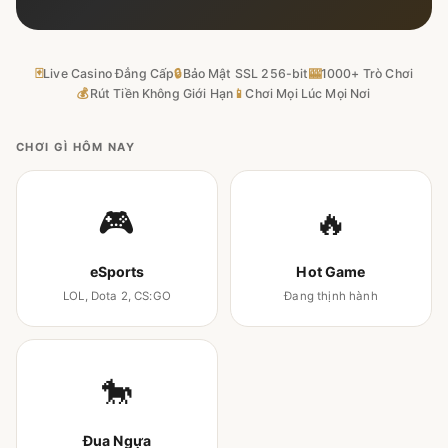
🃏
Live Casino Đẳng Cấp
🔒
Bảo Mật SSL 256-bit
🎰
1000+ Trò Chơi
💰
Rút Tiền Không Giới Hạn
📱
Chơi Mọi Lúc Mọi Nơi
CHƠI GÌ HÔM NAY
🎮
🔥
eSports
Hot Game
LOL, Dota 2, CS:GO
Đang thịnh hành
🐎
Đua Ngựa