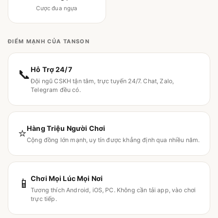
Cược đua ngựa
ĐIỂM MẠNH CỦA TANSON
Hỗ Trợ 24/7
📞
Đội ngũ CSKH tận tâm, trực tuyến 24/7. Chat, Zalo,
Telegram đều có.
Hàng Triệu Người Chơi
⭐
Cộng đồng lớn mạnh, uy tín được khẳng định qua nhiều năm.
Chơi Mọi Lúc Mọi Nơi
📱
Tương thích Android, iOS, PC. Không cần tải app, vào chơi
trực tiếp.