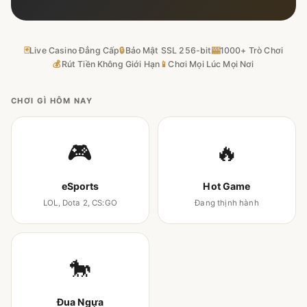
🃏
Live Casino Đẳng Cấp
🔒
Bảo Mật SSL 256-bit
🎰
1000+ Trò Chơi
💰
Rút Tiền Không Giới Hạn
📱
Chơi Mọi Lúc Mọi Nơi
CHƠI GÌ HÔM NAY
🎮
🔥
eSports
Hot Game
LOL, Dota 2, CS:GO
Đang thịnh hành
🐎
Đua Ngựa