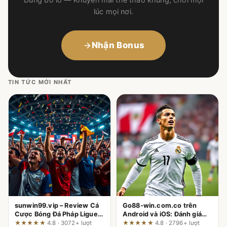
lúc mọi nơi.
Nhận Bonus
TIN TỨC MỚI NHẤT
sunwin99.vip – Review Cá
Go88-win.com.co trên
Cược Bóng Đá Pháp Ligue
Android và iOS: Đánh giá
1: Đọc Kỹ Trước Khi Nạp
thẳng thắn từ người dùng
★★★★★
4.8 · 3072+ lượt
★★★★★
4.8 · 2796+ lượt