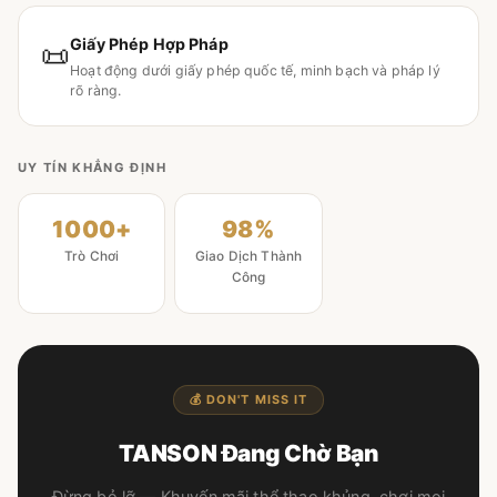
Giấy Phép Hợp Pháp
📜
Hoạt động dưới giấy phép quốc tế, minh bạch và pháp lý
rõ ràng.
UY TÍN KHẲNG ĐỊNH
1000+
98%
Trò Chơi
Giao Dịch Thành
Công
💰 DON'T MISS IT
TANSON Đang Chờ Bạn
Đừng bỏ lỡ — Khuyến mãi thể thao khủng, chơi mọi