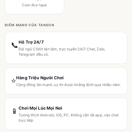
Cược đua ngựa
ĐIỂM MẠNH CỦA TANSON
Hỗ Trợ 24/7
📞
Đội ngũ CSKH tận tâm, trực tuyến 24/7. Chat, Zalo,
Telegram đều có.
Hàng Triệu Người Chơi
⭐
Cộng đồng lớn mạnh, uy tín được khẳng định qua nhiều năm.
Chơi Mọi Lúc Mọi Nơi
📱
Tương thích Android, iOS, PC. Không cần tải app, vào chơi
trực tiếp.