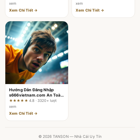
Tiền
lâu năm
xem
xem
Xem Chi Tiết →
Xem Chi Tiết →
Hướng Dẫn Đăng Nhập
s666vietnam.com An Toàn
Trên Điện Thoại
★★★★★
4.8 · 3320+ lượt
xem
Xem Chi Tiết →
© 2026 TANSON — Nhà Cái Uy Tín