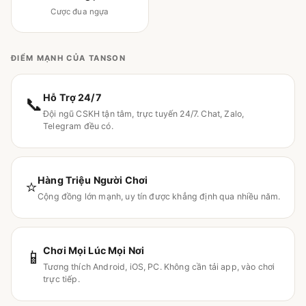
Cược đua ngựa
ĐIỂM MẠNH CỦA TANSON
Hỗ Trợ 24/7
📞
Đội ngũ CSKH tận tâm, trực tuyến 24/7. Chat, Zalo,
Telegram đều có.
Hàng Triệu Người Chơi
⭐
Cộng đồng lớn mạnh, uy tín được khẳng định qua nhiều năm.
Chơi Mọi Lúc Mọi Nơi
📱
Tương thích Android, iOS, PC. Không cần tải app, vào chơi
trực tiếp.