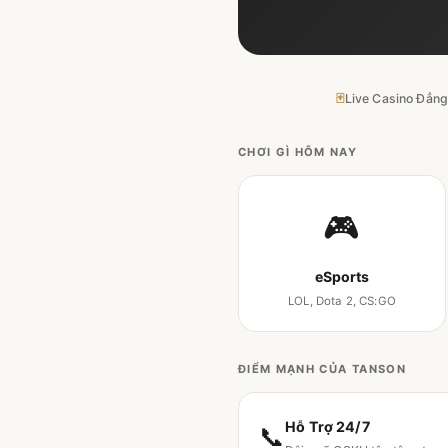
🃏
Live Casino Đẳn
CHƠI GÌ HÔM NAY
🎮
eSports
LOL, Dota 2, CS:GO
ĐIỂM MẠNH CỦA TANSON
Hỗ Trợ 24/7
📞