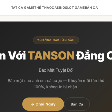
TẤT CẢ GAME
THỂ THAO
CASINO
SLOT GAME
BẮN CÁ
THƯỞNG NẠP LẦN ĐẦU
n Với
TANSON
Đẳng 
Bảo Mật Tuyệt Đối
Bảo mật cho anh em cá cược — Khuyến mãi tân thủ
100%, không lo bị chặn.
→ Chơi Ngay
Bắn Cá