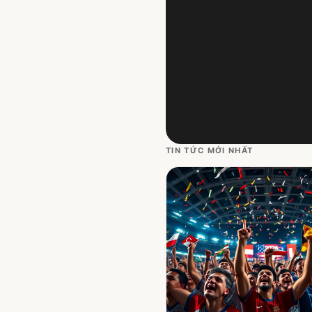
TIN TỨC MỚI NHẤT