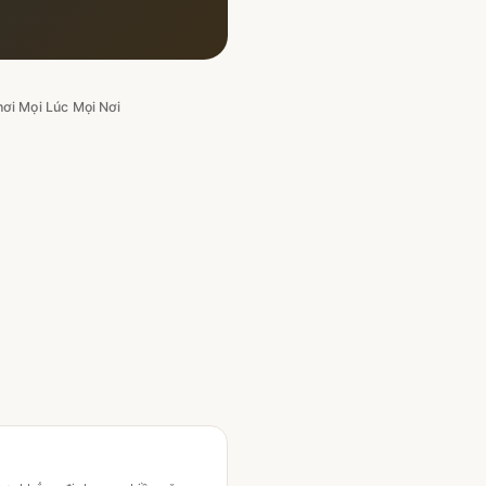
ơi Mọi Lúc Mọi Nơi