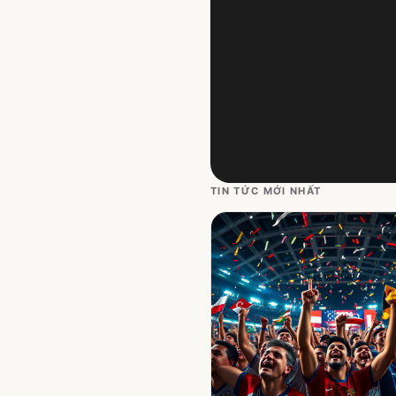
TIN TỨC MỚI NHẤT