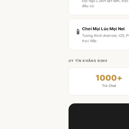
Đội ngũ CSKH tận tâm, trực 
đều có.
Chơi Mọi Lúc Mọi Nơi
📱
Tương thích Android, iOS, P
trực tiếp.
UY TÍN KHẲNG ĐỊNH
1000+
Trò Chơi