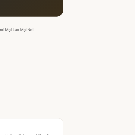
ơi Mọi Lúc Mọi Nơi