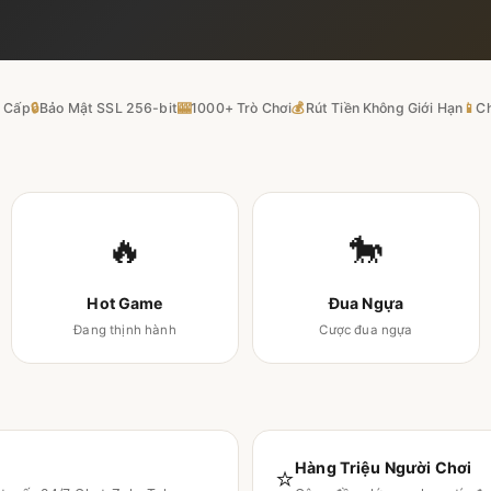
g Cấp
🔒
Bảo Mật SSL 256-bit
🎰
1000+ Trò Chơi
💰
Rút Tiền Không Giới Hạn
📱
Ch
🔥
🐎
Hot Game
Đua Ngựa
Đang thịnh hành
Cược đua ngựa
Hàng Triệu Người Chơi
⭐