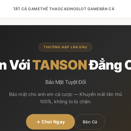
TẤT CẢ GAME
THỂ THAO
CASINO
SLOT GAME
BẮN CÁ
THƯỞNG NẠP LẦN ĐẦU
n Với
TANSON
Đẳng 
Bảo Mật Tuyệt Đối
Bảo mật cho anh em cá cược — Khuyến mãi tân thủ
100%, không lo bị chặn.
→ Chơi Ngay
Bắn Cá