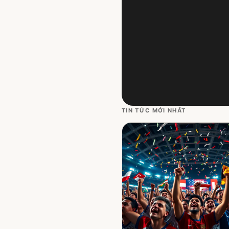
TIN TỨC MỚI NHẤT