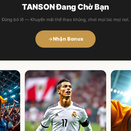
TANSON Đang Chờ Bạn
Đừng bỏ lỡ — Khuyến mãi thể thao khủng, chơi mọi lúc mọi nơi.
Nhận Bonus