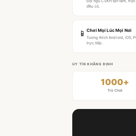
Đội ngũ CSKH tận tâm, trực 
đều có.
Chơi Mọi Lúc Mọi Nơi
📱
Tương thích Android, iOS, P
trực tiếp.
UY TÍN KHẲNG ĐỊNH
1000+
Trò Chơi