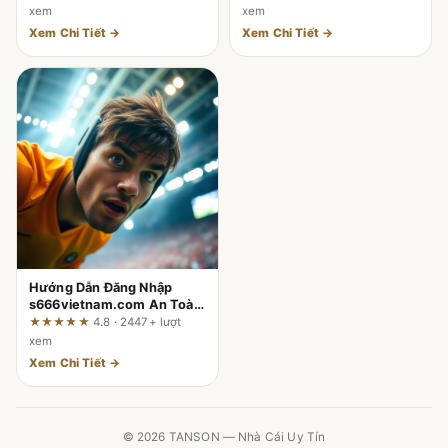
Tiền
lâu năm
xem
xem
Xem Chi Tiết →
Xem Chi Tiết →
Hướng Dẫn Đăng Nhập
s666vietnam.com An Toàn
Trên Điện Thoại
★★★★★
4.8 · 2447+ lượt
xem
Xem Chi Tiết →
© 2026 TANSON — Nhà Cái Uy Tín