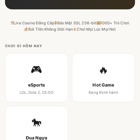
🃏
Live Casino Đẳng Cấp
🔒
Bảo Mật SSL 256-bit
🎰
1000+ Trò Chơi
💰
Rút Tiền Không Giới Hạn
📱
Chơi Mọi Lúc Mọi Nơi
CHƠI GÌ HÔM NAY
🎮
🔥
eSports
Hot Game
LOL, Dota 2, CS:GO
Đang thịnh hành
🐎
Đua Ngựa