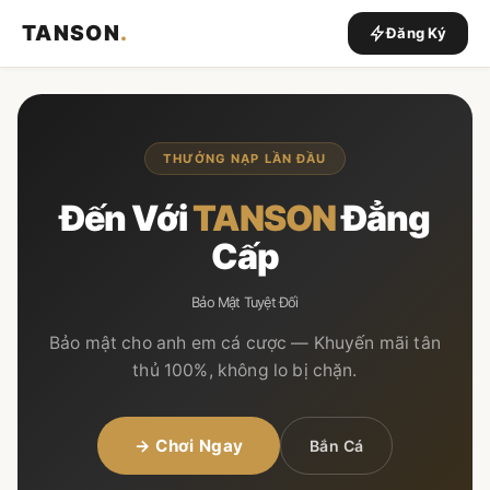
TANSON
.
Đăng Ký
THƯỞNG NẠP LẦN ĐẦU
Đến Với
TANSON
Đẳng
Cấp
Bảo Mật Tuyệt Đối
Bảo mật cho anh em cá cược — Khuyến mãi tân
thủ 100%, không lo bị chặn.
→ Chơi Ngay
Bắn Cá