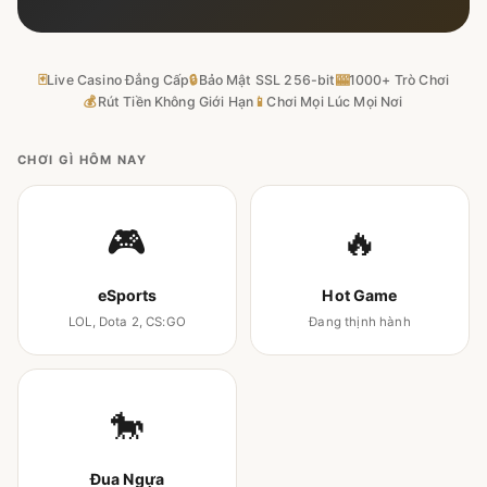
🃏
Live Casino Đẳng Cấp
🔒
Bảo Mật SSL 256-bit
🎰
1000+ Trò Chơi
💰
Rút Tiền Không Giới Hạn
📱
Chơi Mọi Lúc Mọi Nơi
CHƠI GÌ HÔM NAY
🎮
🔥
eSports
Hot Game
LOL, Dota 2, CS:GO
Đang thịnh hành
🐎
Đua Ngựa