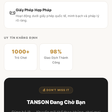
Giấy Phép Hợp Pháp
📜
Hoạt động dưới giấy phép quốc tế, minh bạch và pháp lý
rõ ràng.
UY TÍN KHẲNG ĐỊNH
1000+
98%
Trò Chơi
Giao Dịch Thành
Công
💰 DON'T MISS IT
TANSON Đang Chờ Bạn
Đừng bỏ lỡ — Khuyến mãi thể thao khủng, chơi mọi