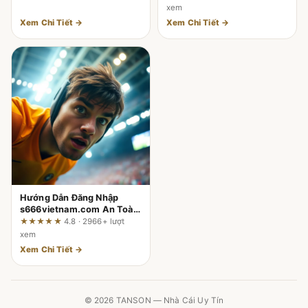
Tiền
lâu năm
xem
Xem Chi Tiết →
Xem Chi Tiết →
Hướng Dẫn Đăng Nhập
s666vietnam.com An Toàn
Trên Điện Thoại
★★★★★
4.8 · 2966+ lượt
xem
Xem Chi Tiết →
© 2026 TANSON — Nhà Cái Uy Tín