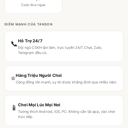
Cược đua ngựa
ĐIỂM MẠNH CỦA TANSON
Hỗ Trợ 24/7
📞
Đội ngũ CSKH tận tâm, trực tuyến 24/7. Chat, Zalo,
Telegram đều có.
Hàng Triệu Người Chơi
⭐
Cộng đồng lớn mạnh, uy tín được khẳng định qua nhiều năm.
Chơi Mọi Lúc Mọi Nơi
📱
Tương thích Android, iOS, PC. Không cần tải app, vào chơi
trực tiếp.