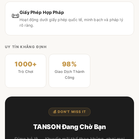
Giấy Phép Hợp Pháp
📜
Hoạt động dưới giấy phép quốc tế, minh bạch và pháp lý
rõ ràng.
UY TÍN KHẲNG ĐỊNH
1000+
98%
Trò Chơi
Giao Dịch Thành
Công
💰 DON'T MISS IT
TANSON Đang Chờ Bạn
Đừng bỏ lỡ — Khuyến mãi thể thao khủng, chơi mọi