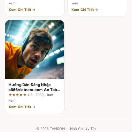
Tiền
lâu năm
xem
xem
Xem Chi Tiết →
Xem Chi Tiết →
Hướng Dẫn Đăng Nhập
s666vietnam.com An Toàn
Trên Điện Thoại
★★★★★
4.8 · 2030+ lượt
xem
Xem Chi Tiết →
© 2026 TANSON — Nhà Cái Uy Tín