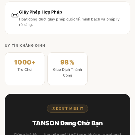
Giấy Phép Hợp Pháp
📜
Hoạt động dưới giấy phép quốc tế, minh bạch và pháp lý
rõ ràng.
UY TÍN KHẲNG ĐỊNH
1000+
98%
Trò Chơi
Giao Dịch Thành
Công
💰 DON'T MISS IT
TANSON Đang Chờ Bạn
Đừng bỏ lỡ — Khuyến mãi thể thao khủng, chơi mọi