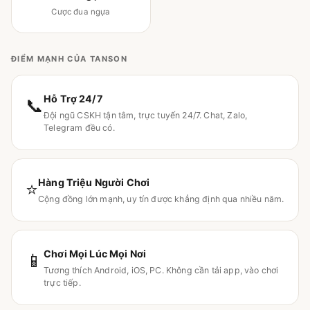
Cược đua ngựa
ĐIỂM MẠNH CỦA TANSON
Hỗ Trợ 24/7
📞
Đội ngũ CSKH tận tâm, trực tuyến 24/7. Chat, Zalo,
Telegram đều có.
Hàng Triệu Người Chơi
⭐
Cộng đồng lớn mạnh, uy tín được khẳng định qua nhiều năm.
Chơi Mọi Lúc Mọi Nơi
📱
Tương thích Android, iOS, PC. Không cần tải app, vào chơi
trực tiếp.