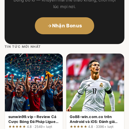
lúc mọi nơi.
Nhận Bonus
TIN TỨC MỚI NHẤT
sunwin99.vip – Review Cá
Go88-win.com.co trên
Cược Bóng Đá Pháp Ligue
Android và iOS: Đánh giá
1: Đọc Kỹ Trước Khi Nạp
thẳng thắn từ người dùng
★★★★★
4.8 · 2549+ lượt
★★★★★
4.8 · 3396+ lượt