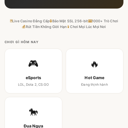
🃏
Live Casino Đẳng Cấp
🔒
Bảo Mật SSL 256-bit
🎰
1000+ Trò Chơi
💰
Rút Tiền Không Giới Hạn
📱
Chơi Mọi Lúc Mọi Nơi
CHƠI GÌ HÔM NAY
🎮
🔥
eSports
Hot Game
LOL, Dota 2, CS:GO
Đang thịnh hành
🐎
Đua Ngựa