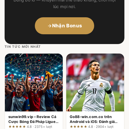
lúc mọi nơi.
Nhận Bonus
TIN TỨC MỚI NHẤT
sunwin99.vip – Review Cá
Go88-win.com.co trên
Cược Bóng Đá Pháp Ligue
Android và iOS: Đánh giá
1: Đọc Kỹ Trước Khi Nạp
thẳng thắn từ người dùng
★★★★★
4.8 · 2375+ lượt
★★★★★
4.8 · 2904+ lượt