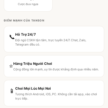
Cược đua ngựa
ĐIỂM MẠNH CỦA TANSON
Hỗ Trợ 24/7
📞
Đội ngũ CSKH tận tâm, trực tuyến 24/7. Chat, Zalo,
Telegram đều có.
Hàng Triệu Người Chơi
⭐
Cộng đồng lớn mạnh, uy tín được khẳng định qua nhiều năm.
Chơi Mọi Lúc Mọi Nơi
📱
Tương thích Android, iOS, PC. Không cần tải app, vào chơi
trực tiếp.