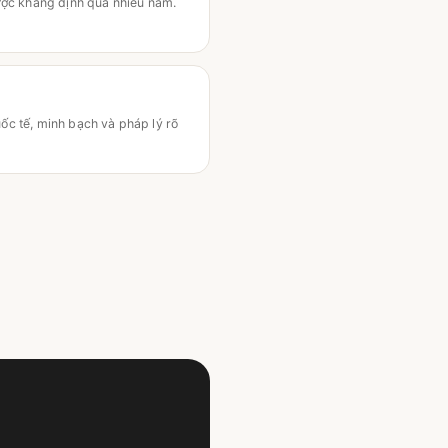
ược khẳng định qua nhiều năm.
ốc tế, minh bạch và pháp lý rõ