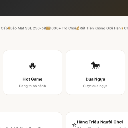
g Cấp
🔒
Bảo Mật SSL 256-bit
🎰
1000+ Trò Chơi
💰
Rút Tiền Không Giới Hạn
📱
Ch
🔥
🐎
Hot Game
Đua Ngựa
Đang thịnh hành
Cược đua ngựa
Hàng Triệu Người Chơi
⭐