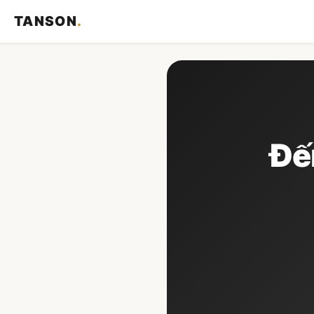
TANSON
.
Đế