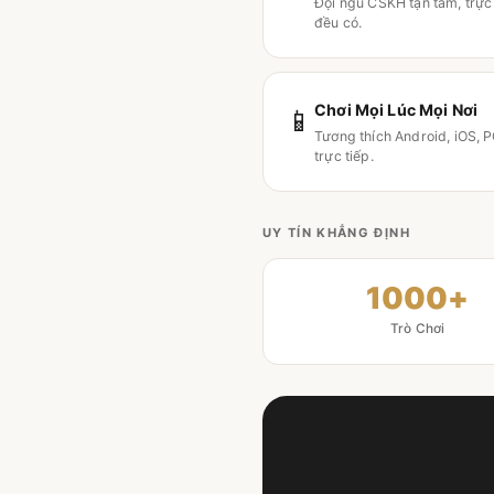
Đội ngũ CSKH tận tâm, trực 
đều có.
Chơi Mọi Lúc Mọi Nơi
📱
Tương thích Android, iOS, P
trực tiếp.
UY TÍN KHẲNG ĐỊNH
1000+
Trò Chơi