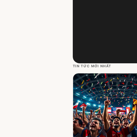
TIN TỨC MỚI NHẤT