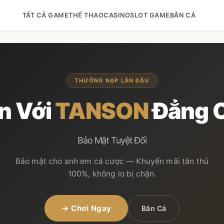
TẤT CẢ GAME
THỂ THAO
CASINO
SLOT GAME
BẮN CÁ
THƯỞNG NẠP LẦN ĐẦU
n Với
TANSON
Đẳng 
Bảo Mật Tuyệt Đối
Bảo mật cho anh em cá cược — Khuyến mãi tân thủ
100%, không lo bị chặn.
→ Chơi Ngay
Bắn Cá