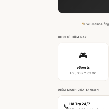
🃏
Live Casino Đẳn
CHƠI GÌ HÔM NAY
🎮
eSports
LOL, Dota 2, CS:GO
ĐIỂM MẠNH CỦA TANSON
Hỗ Trợ 24/7
📞