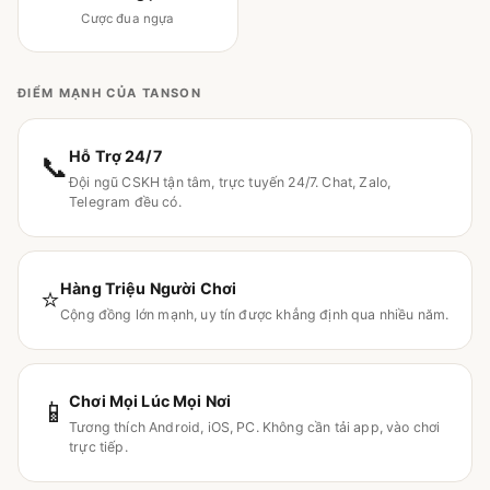
Cược đua ngựa
ĐIỂM MẠNH CỦA TANSON
Hỗ Trợ 24/7
📞
Đội ngũ CSKH tận tâm, trực tuyến 24/7. Chat, Zalo,
Telegram đều có.
Hàng Triệu Người Chơi
⭐
Cộng đồng lớn mạnh, uy tín được khẳng định qua nhiều năm.
Chơi Mọi Lúc Mọi Nơi
📱
Tương thích Android, iOS, PC. Không cần tải app, vào chơi
trực tiếp.