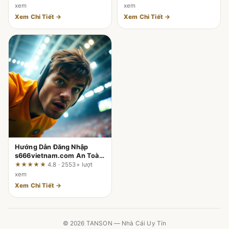
Tiền
lâu năm
xem
xem
Xem Chi Tiết →
Xem Chi Tiết →
Hướng Dẫn Đăng Nhập
s666vietnam.com An Toàn
Trên Điện Thoại
★★★★★
4.8 · 2553+ lượt
xem
Xem Chi Tiết →
© 2026 TANSON — Nhà Cái Uy Tín