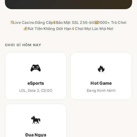
🃏
Live Casino Đẳng Cấp
🔒
Bảo Mật SSL 256-bit
🎰
1000+ Trò Chơi
💰
Rút Tiền Không Giới Hạn
📱
Chơi Mọi Lúc Mọi Nơi
CHƠI GÌ HÔM NAY
🎮
🔥
eSports
Hot Game
LOL, Dota 2, CS:GO
Đang thịnh hành
🐎
Đua Ngựa