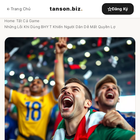
tanson.biz
.
Trang Chủ
Đăng Ký
Home
›
Tất Cả Game
›
Những Lỗi Khi Dùng BHYT Khiến Người Dân Dễ Mất Quyền Lợ