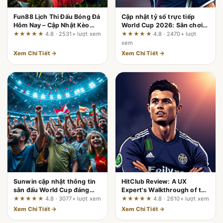
Fun88 Lịch Thi Đấu Bóng Đá
Cập nhật tỷ số trực tiếp
Hôm Nay – Cập Nhật Kèo
World Cup 2026: Sân chơi
Thơm Và Sảnh Cược Đỉnh
bóng đá đỉnh cao trong tầm
★★★★★
4.8 · 2531+ lượt xem
★★★★★
4.8 · 2470+ lượt
Cao
tay bạn
xem
Xem Chi Tiết →
Xem Chi Tiết →
Sunwin cập nhật thông tin
HitClub Review: A UX
sân đấu World Cup đáng
Expert's Walkthrough of the
chú ý: Những điểm nhấn
User Journey
★★★★★
4.8 · 3077+ lượt xem
★★★★★
4.8 · 2610+ lượt xem
không thể bỏ lỡ
Xem Chi Tiết →
Xem Chi Tiết →