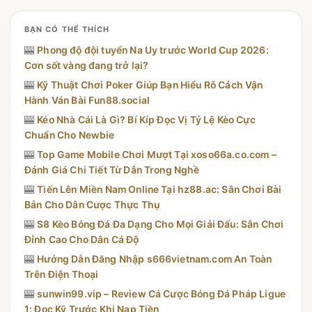
BẠN CÓ THỂ THÍCH
🎰
Phong độ đội tuyển Na Uy trước World Cup 2026:
Cơn sốt vàng đang trở lại?
🎰
Kỹ Thuật Chơi Poker Giúp Bạn Hiểu Rõ Cách Vận
Hành Ván Bài Fun88.social
🎰
Kéo Nhà Cái Là Gì? Bí Kíp Đọc Vị Tỷ Lệ Kèo Cực
Chuẩn Cho Newbie
🎰
Top Game Mobile Chơi Mượt Tại xoso66a.co.com –
Đánh Giá Chi Tiết Từ Dân Trong Nghề
🎰
Tiến Lên Miền Nam Online Tại hz88.ac: Sân Chơi Bài
Bản Cho Dân Cược Thực Thụ
🎰
S8 Kèo Bóng Đá Đa Dạng Cho Mọi Giải Đấu: Sân Chơi
Đỉnh Cao Cho Dân Cá Độ
🎰
Hướng Dẫn Đăng Nhập s666vietnam.com An Toàn
Trên Điện Thoại
🎰
sunwin99.vip – Review Cá Cược Bóng Đá Pháp Ligue
1: Đọc Kỹ Trước Khi Nạp Tiền