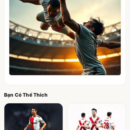
Bạn Có Thể Thích