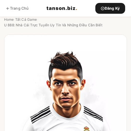
tanson.biz
.
Trang Chủ
Đăng Ký
Home
›
Tất Cả Game
›
U 888: Nhà Cái Trực Tuyến Uy Tín Và Những Điều Cần Biết