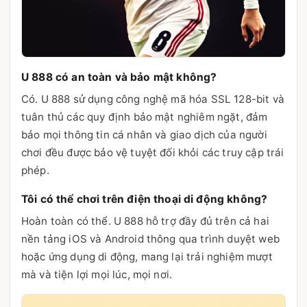
U 888 có an toàn và bảo mật không?
Có. U 888 sử dụng công nghệ mã hóa SSL 128-bit và
tuân thủ các quy định bảo mật nghiêm ngặt, đảm
bảo mọi thông tin cá nhân và giao dịch của người
chơi đều được bảo vệ tuyệt đối khỏi các truy cập trái
phép.
Tôi có thể chơi trên điện thoại di động không?
Hoàn toàn có thể. U 888 hỗ trợ đầy đủ trên cả hai
nền tảng iOS và Android thông qua trình duyệt web
hoặc ứng dụng di động, mang lại trải nghiệm mượt
mà và tiện lợi mọi lúc, mọi nơi.